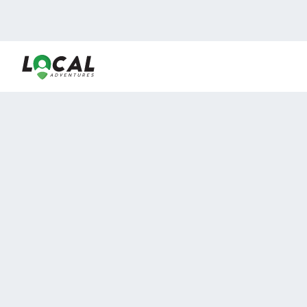
En LocalAdventures reunimos a los mejores expertos y
locales de experiencias al aire libre para acercarlos con
viajeros que desean vivir momentos únicos.
Sobre Nosotros
Buen Fin Viajes
¿Por qué elegirnos?
Club Local
Blog
Viajes en pagos
TOP DESTINOS
Viajes a Europa
Viajes a Perú
Viajes a Egipto