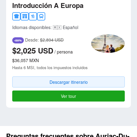
Introducción A Europa
Idiomas disponibles:
🇲🇽 Español
Desde:
$2,894 USD
-30%
$2,025
USD
/
persona
$36,057
MXN
Hasta 6 MSI, todos los impuestos incluidos
Descargar itinerario
Ver tour
Preguntas frecuentes sobre Auriac-Du-