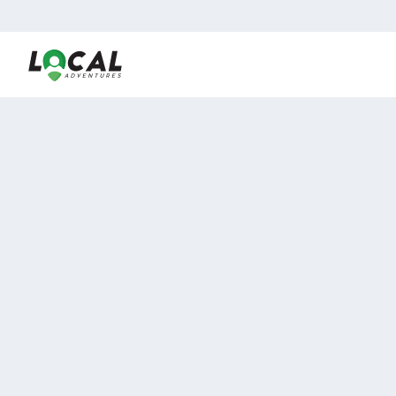
En LocalAdventures reunimos a los mejores expertos y
locales de experiencias al aire libre para acercarlos con
viajeros que desean vivir momentos únicos.
Sobre Nosotros
Buen Fin Viajes
¿Por qué elegirnos?
Club Local
Blog
Viajes en pagos
TOP DESTINOS
Viajes a Europa
Viajes a Perú
Viajes a Egipto