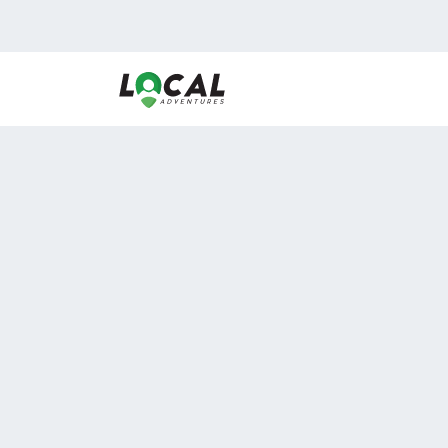
En LocalAdventures reunimos a los mejores expertos
de experiencias al aire libre para acercarlos con via
desean vivir momentos únicos.
Sobre Nosotros
Buen Fin Viajes
¿Por qué elegirnos?
Club Local
Blog
Viajes en pagos
ASOCIADOS A