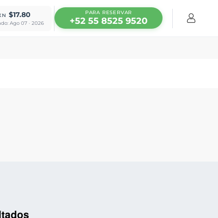
PARA RESERVAR
$17.80
XN
+52 55 8525 9520
ado: Ago 07 · 2026
ltados