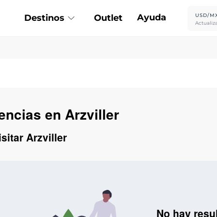
Ayuda
USD/M
Destinos
Outlet
Actualiz
encias en Arzviller
sitar Arzviller
No hay resu