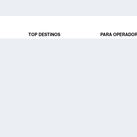
TOP DESTINOS
PARA OPERADO
 y locales
jeros que
Viajes a Europa
Trabaja con nosot
Viajes a Perú
Acceso a operado
Viajes a Egipto
PARA AGENCIAS 
Viajes a Canadá
Trabaja con nosot
Acceso a agencias