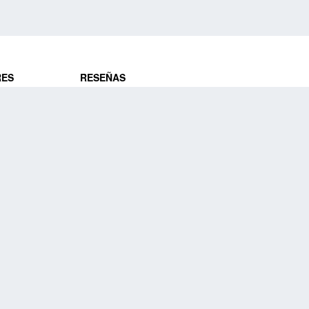
RES
RESEÑAS
ros
Opiniones de clientes
res
¿Es confiable?
Lo que dicen
DE VIAJES
Historias de viajeros
ros
NUESTRA EMPRESA
Nuestra promesa
Nuestra historia