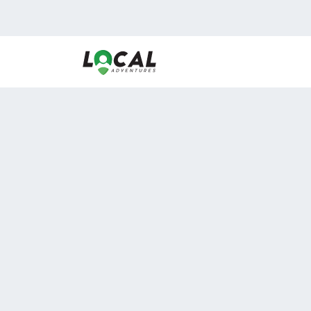
En LocalAdventures reunimos a los mejores expertos
de experiencias al aire libre para acercarlos con via
desean vivir momentos únicos.
Sobre Nosotros
Buen Fin Viajes
¿Por qué elegirnos?
Club Local
Blog
Viajes en pagos
ASOCIADOS A