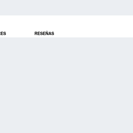
RES
RESEÑAS
ros
Opiniones de clientes
res
¿Es confiable?
Lo que dicen
DE VIAJES
Historias de viajeros
ros
NUESTRA EMPRESA
Nuestra promesa
Nuestra historia