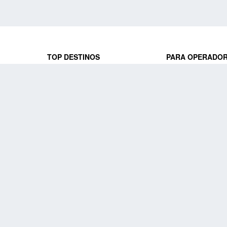
TOP DESTINOS
PARA OPERADO
 y locales
jeros que
Viajes a Europa
Trabaja con nosot
Viajes a Perú
Acceso a operado
Viajes a Egipto
PARA AGENCIAS 
Viajes a Canadá
Trabaja con nosot
Acceso a agencias