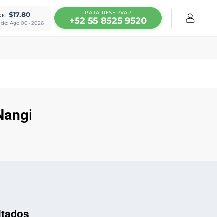
PARA RESERVAR
$17.80
XN
+52 55 8525 9520
ado: Ago 06 · 2026
Nangi
ltados