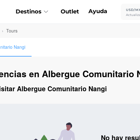
Ayuda
USD/M
Destinos
Outlet
Actualiz
›
Tours
nitario Nangi
iencias en Albergue Comunitario 
visitar Albergue Comunitario Nangi
No hay resu