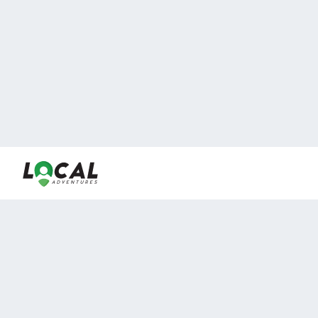
En LocalAdventures reunimos a los mejores expertos y
locales de experiencias al aire libre para acercarlos con
viajeros que desean vivir momentos únicos.
Sobre Nosotros
Buen Fin Viajes
¿Por qué elegirnos?
Club Local
Blog
Viajes en pagos