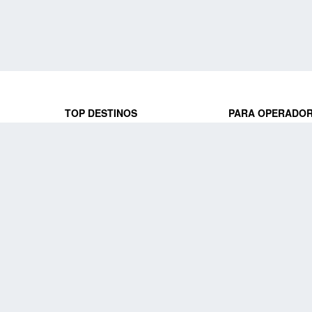
TOP DESTINOS
PARA OPERADO
 y locales
jeros que
Viajes a Europa
Trabaja con nosot
Viajes a Perú
Acceso a operado
Viajes a Egipto
PARA AGENCIAS 
Viajes a Canadá
Trabaja con nosot
Acceso a agencias