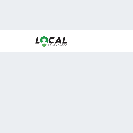
En LocalAdventures reunimos a los mejores expertos
de experiencias al aire libre para acercarlos con via
desean vivir momentos únicos.
Sobre Nosotros
Buen Fin Viajes
¿Por qué elegirnos?
Club Local
Blog
Viajes en pagos