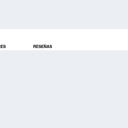
RES
RESEÑAS
ros
Opiniones de clientes
res
¿Es confiable?
Lo que dicen
DE VIAJES
Historias de viajeros
ros
NUESTRA EMPRESA
Nuestra promesa
Nuestra historia