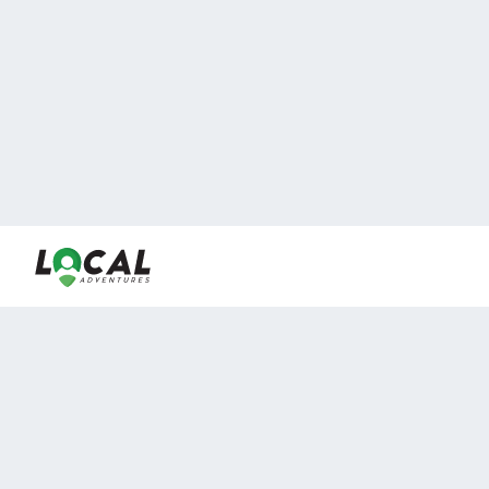
En LocalAdventures reunimos a los mejores expertos y
locales de experiencias al aire libre para acercarlos con
viajeros que desean vivir momentos únicos.
Sobre Nosotros
Buen Fin Viajes
¿Por qué elegirnos?
Club Local
Blog
Viajes en pagos