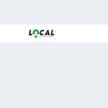
En LocalAdventures reunimos a los mejores expertos
de experiencias al aire libre para acercarlos con via
desean vivir momentos únicos.
Sobre Nosotros
Buen Fin Viajes
¿Por qué elegirnos?
Club Local
Blog
Viajes en pagos