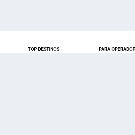
TOP DESTINOS
PARA OPERADO
 y locales
jeros que
Viajes a Europa
Trabaja con nosot
Viajes a Perú
Acceso a operado
Viajes a Egipto
PARA AGENCIAS 
Viajes a Canadá
Trabaja con nosot
Acceso a agencias