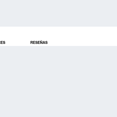
RES
RESEÑAS
ros
Opiniones de clientes
res
¿Es confiable?
Lo que dicen
DE VIAJES
Historias de viajeros
ros
NUESTRA EMPRESA
Nuestra promesa
Nuestra historia