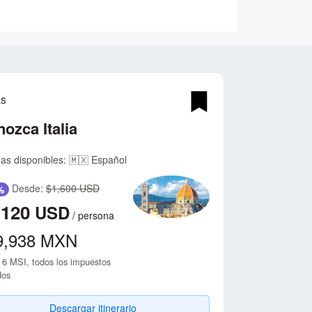
as
ozca Italia
as disponibles:
🇲🇽 Español
Desde:
$1,600 USD
%
,120
USD
/
persona
9,938
MXN
 6 MSI, todos los impuestos
dos
Descargar itinerario