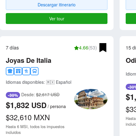
Descargar itinerario
Ver tour
7 días
4.66
(53)
15 d
Joyas De Italia
Od
Idiom
Idiomas disponibles:
🇲🇽 Español
-30
$1
Desde:
$2,617 USD
-30%
$1,832
USD
/
persona
$3
$32,610
MXN
Hasta
inclui
Hasta 6 MSI, todos los impuestos
incluidos