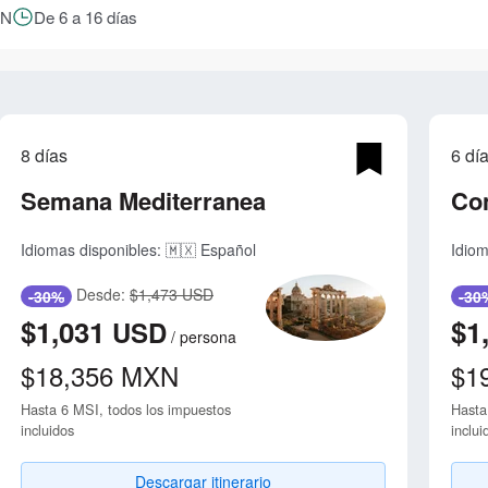
XN
De 6 a 16 días
8 días
6 dí
Semana Mediterranea
Con
Idiomas disponibles:
🇲🇽 Español
Idiom
Desde:
$1,473 USD
-30%
-30
$1,031
$1
USD
/
persona
$18,356
MXN
$1
Hasta 6 MSI, todos los impuestos
Hasta
incluidos
inclui
Descargar itinerario