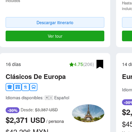
incluidos
Hasta
inclui
Descargar itinerario
Ver tour
16 días
4.75
(206)
14 d
Clásicos De Europa
Eu
Idiom
Idiomas disponibles:
🇲🇽 Español
-30
$2
Desde:
$3,387 USD
-30%
$2,371
USD
/
persona
$4
$42,206
MXN