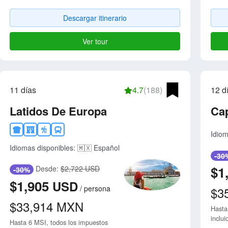
Descargar itinerario
Ver tour
11 días
4.7
(188)
12 d
Latidos De Europa
Ca
Idiom
Idiomas disponibles:
🇲🇽 Español
-30
$1
Desde:
$2,722 USD
-30%
$1,905
USD
/
persona
$3
$33,914
MXN
Hasta
inclui
Hasta 6 MSI, todos los impuestos