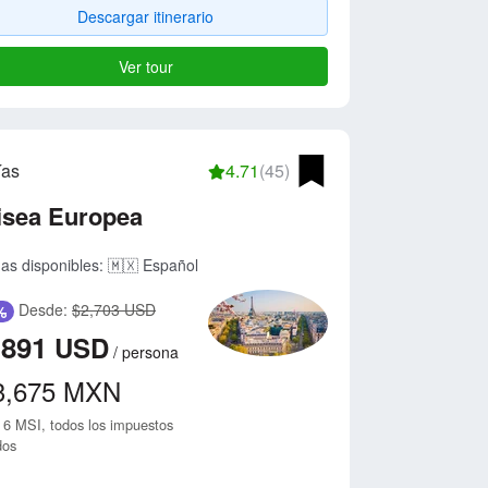
Descargar itinerario
Ver tour
ías
4.71
(45)
isea Europea
as disponibles:
🇲🇽 Español
Desde:
$2,703 USD
%
,891
USD
/
persona
3,675
MXN
 6 MSI, todos los impuestos
dos