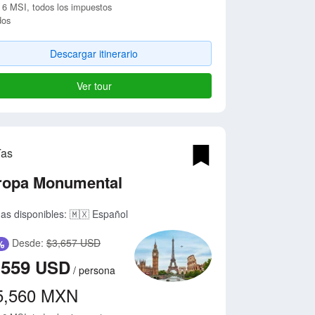
 6 MSI, todos los impuestos
dos
Descargar itinerario
Ver tour
ías
ropa Monumental
as disponibles:
🇲🇽 Español
Desde:
$3,657 USD
%
,559
USD
/
persona
5,560
MXN