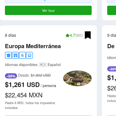
Ver tour
8 días
4.7
(60)
9 dí
Europa Mediterránea
De
Idiom
Idiomas disponibles:
🇲🇽 Español
-30
$1
Desde:
$1,802 USD
-30%
$1,261
USD
/
persona
$2
$22,454
MXN
Hasta
inclui
Hasta 6 MSI, todos los impuestos
incluidos