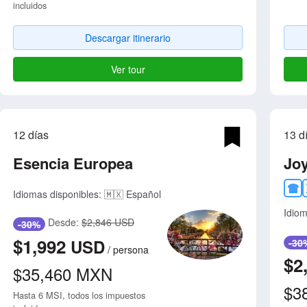
incluidos
Descargar itinerario
Ver tour
12 días
13 d
Esencia Europea
Jo
Idiomas disponibles:
🇲🇽 Español
Idiom
Desde:
$2,846 USD
-30%
$1,992
USD
-30
/
persona
$2
$35,460
MXN
$3
Hasta 6 MSI, todos los impuestos