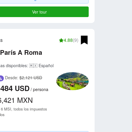
Ver tour
as
4.88
(9)
 París A Roma
as disponibles:
🇲🇽 Español
Desde:
$2,121 USD
%
,484
USD
/
persona
6,421
MXN
 6 MSI, todos los impuestos
dos