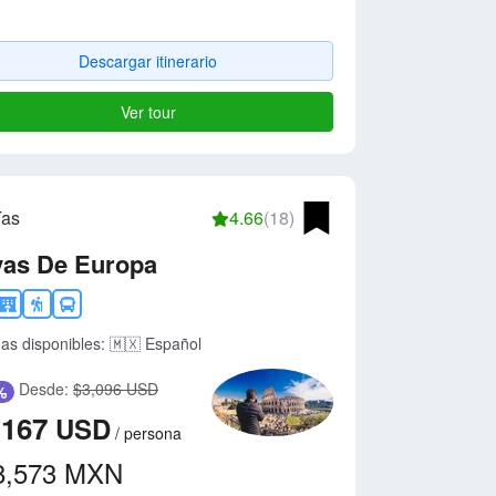
Descargar itinerario
Ver tour
ías
4.66
(18)
yas De Europa
as disponibles:
🇲🇽 Español
Desde:
$3,096 USD
%
,167
USD
/
persona
8,573
MXN