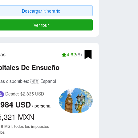
Descargar itinerario
Ver tour
ías
4.62
(8)
pitales De Ensueño
as disponibles:
🇲🇽 Español
Desde:
$2,835 USD
%
,984
USD
/
persona
5,321
MXN
 6 MSI, todos los impuestos
dos