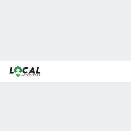
En LocalAdventures reunimos a los mejores expertos y
locales de experiencias al aire libre para acercarlos con
viajeros que desean vivir momentos únicos.
Sobre Nosotros
Buen Fin Viajes
¿Por qué elegirnos?
Club Local
Blog
Viajes en pagos