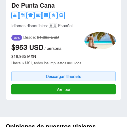
De Punta Cana
Idiomas disponibles:
🇲🇽 Español
Desde:
$1,362 USD
-30%
$953
USD
/
persona
$16,965
MXN
Hasta 6 MSI, todos los impuestos incluidos
Descargar itinerario
Ver tour
Opiniones de nuestros viajeros