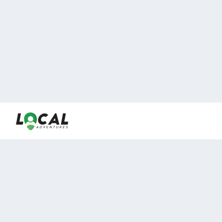
En LocalAdventures reunimos a los mejores expertos y
locales de experiencias al aire libre para acercarlos con
viajeros que desean vivir momentos únicos.
Sobre Nosotros
Buen Fin Viajes
¿Por qué elegirnos?
Club Local
Blog
Viajes en pagos