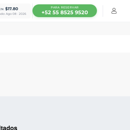
PARA RESERVAR
$17.80
XN
+52 55 8525 9520
ado: Ago 08 · 2026
ltados