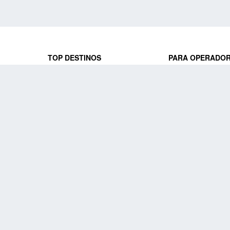
TOP DESTINOS
PARA OPERADO
 y locales
jeros que
Viajes a Europa
Trabaja con nosot
Viajes a Perú
Acceso a operado
Viajes a Egipto
PARA AGENCIAS 
Viajes a Canadá
Trabaja con nosot
Acceso a agencias