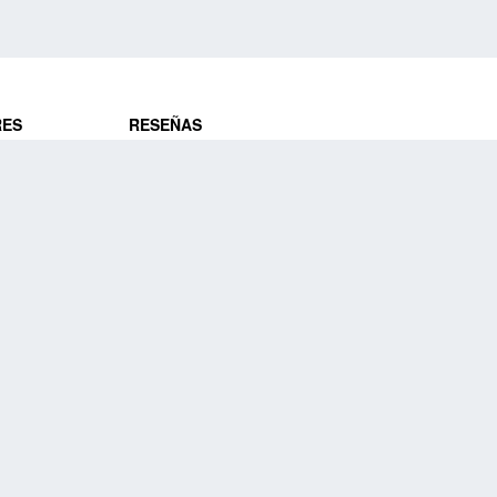
RES
RESEÑAS
ros
Opiniones de clientes
res
¿Es confiable?
Lo que dicen
DE VIAJES
Historias de viajeros
ros
NUESTRA EMPRESA
Nuestra promesa
Nuestra historia