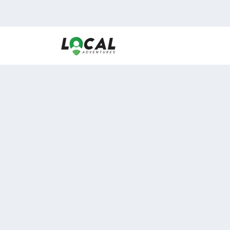
En LocalAdventures reunimos a los mejores expertos
de experiencias al aire libre para acercarlos con via
desean vivir momentos únicos.
Sobre Nosotros
Buen Fin Viajes
¿Por qué elegirnos?
Club Local
Blog
Viajes en pagos
ASOCIADOS A