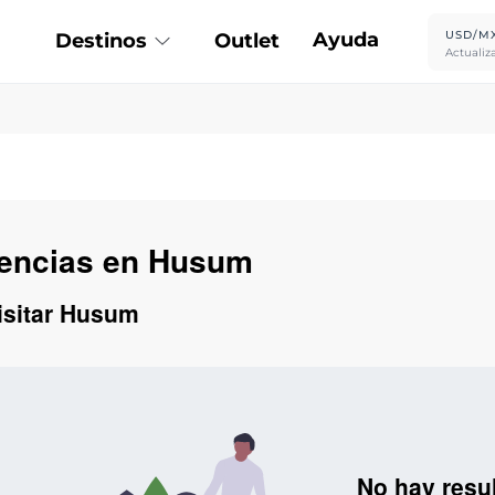
Ayuda
USD/M
Destinos
Outlet
Actualiz
riencias en Husum
visitar Husum
No hay resu