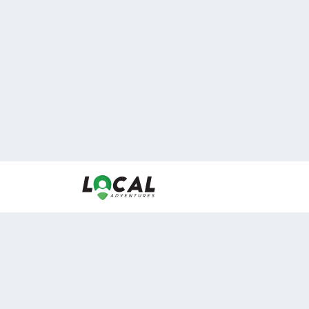
En LocalAdventures reunimos a los mejores expertos
de experiencias al aire libre para acercarlos con via
desean vivir momentos únicos.
Sobre Nosotros
Buen Fin Viajes
¿Por qué elegirnos?
Club Local