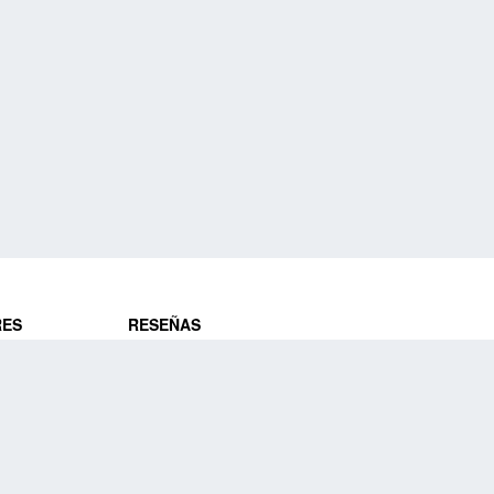
RES
RESEÑAS
ros
Opiniones de clientes
res
¿Es confiable?
Lo que dicen
DE VIAJES
Historias de viajeros