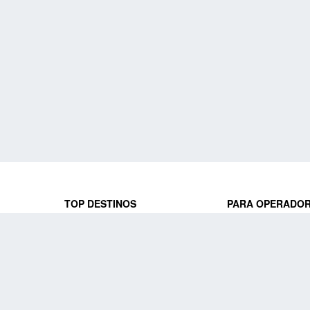
TOP DESTINOS
PARA OPERADO
 y locales
jeros que
Viajes a Europa
Trabaja con nosot
Viajes a Perú
Acceso a operado
Viajes a Egipto
PARA AGENCIAS 
Viajes a Canadá