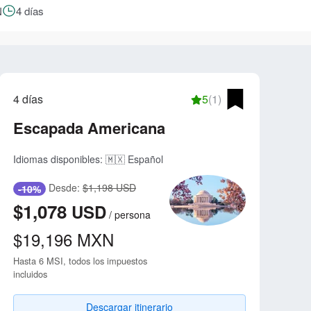
N
4 días
4 días
5
(1)
Escapada Americana
Idiomas disponibles:
🇲🇽 Español
Desde:
$1,198 USD
-10%
$1,078
USD
/
persona
$19,196
MXN
Hasta 6 MSI, todos los impuestos
incluidos
Descargar itinerario