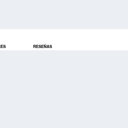
RES
RESEÑAS
ros
Opiniones de clientes
res
¿Es confiable?
Lo que dicen
DE VIAJES
Historias de viajeros
ros
NUESTRA EMPRESA
Nuestra promesa
Nuestra historia