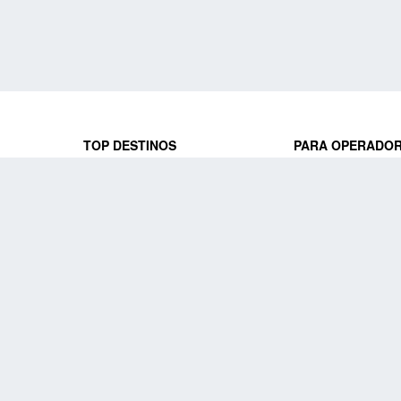
TOP DESTINOS
PARA OPERADO
 y locales
jeros que
Viajes a Europa
Trabaja con nosot
Viajes a Perú
Acceso a operado
Viajes a Egipto
PARA AGENCIAS 
Viajes a Canadá
Trabaja con nosot
Acceso a agencias