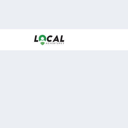
En LocalAdventures reunimos a los mejores expertos
de experiencias al aire libre para acercarlos con via
desean vivir momentos únicos.
Sobre Nosotros
Buen Fin Viajes
¿Por qué elegirnos?
Club Local
Blog
Viajes en pagos