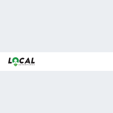
En LocalAdventures reunimos a los mejores expertos y
locales de experiencias al aire libre para acercarlos con
viajeros que desean vivir momentos únicos.
Sobre Nosotros
Buen Fin Viajes
¿Por qué elegirnos?
Club Local
Blog
Viajes en pagos