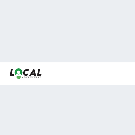
En LocalAdventures reunimos a los mejores expertos y
locales de experiencias al aire libre para acercarlos con
viajeros que desean vivir momentos únicos.
Sobre Nosotros
Buen Fin Viajes
¿Por qué elegirnos?
Club Local
Blog
Viajes en pagos