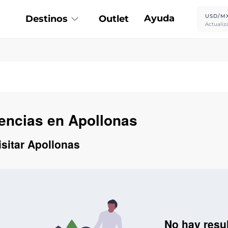
Ayuda
USD/M
Destinos
Outlet
Actualiz
iencias en Apollonas
isitar Apollonas
No hay resu