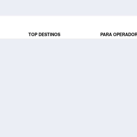
TOP DESTINOS
PARA OPERADO
 y locales
jeros que
Viajes a Europa
Trabaja con nosot
Viajes a Perú
Acceso a operado
Viajes a Egipto
PARA AGENCIAS 
Viajes a Canadá
Trabaja con nosot
Acceso a agencias