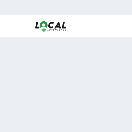
En LocalAdventures reunimos a los mejores expertos
de experiencias al aire libre para acercarlos con via
desean vivir momentos únicos.
Sobre Nosotros
Buen Fin Viajes
¿Por qué elegirnos?
Club Local
Blog
Viajes en pagos
ASOCIADOS A