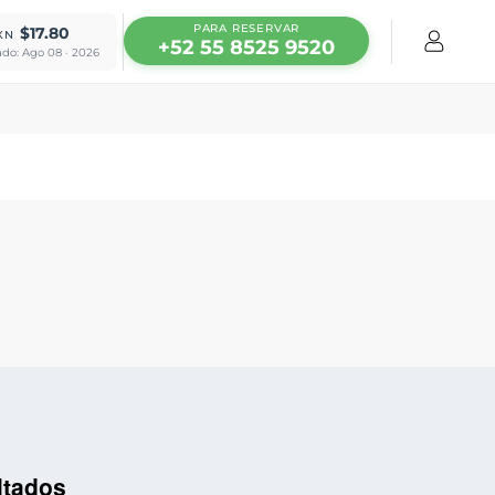
PARA RESERVAR
$17.80
XN
+52 55 8525 9520
ado: Ago 08 · 2026
ltados