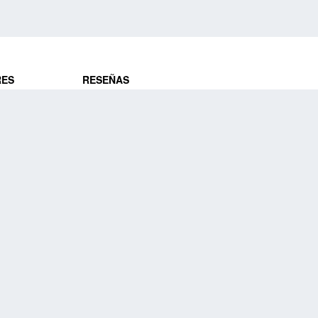
RES
RESEÑAS
ros
Opiniones de clientes
res
¿Es confiable?
Lo que dicen
DE VIAJES
Historias de viajeros
ros
NUESTRA EMPRESA
Nuestra promesa
Nuestra historia