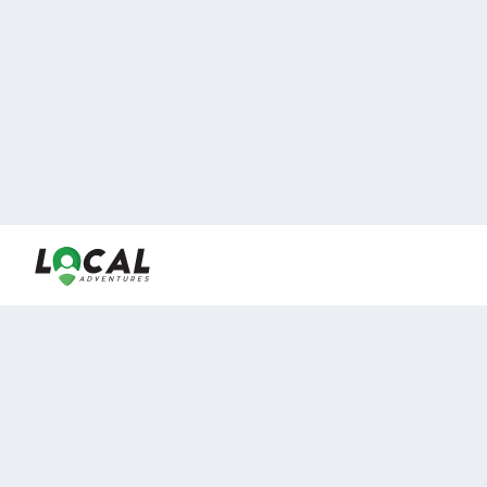
En LocalAdventures reunimos a los mejores expertos y
locales de experiencias al aire libre para acercarlos con
viajeros que desean vivir momentos únicos.
Sobre Nosotros
Buen Fin Viajes
¿Por qué elegirnos?
Club Local
Blog
Viajes en pagos