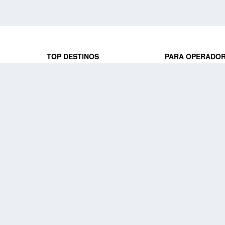
TOP DESTINOS
PARA OPERADO
 y locales
jeros que
Viajes a Europa
Trabaja con nosot
Viajes a Perú
Acceso a operado
Viajes a Egipto
PARA AGENCIAS 
Viajes a Canadá
Trabaja con nosot
Acceso a agencias