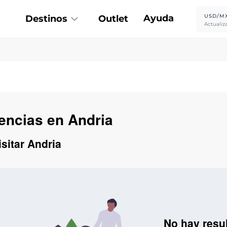
Ayuda
USD/M
Destinos
Outlet
Actualiz
iencias en Andria
isitar Andria
No hay resu