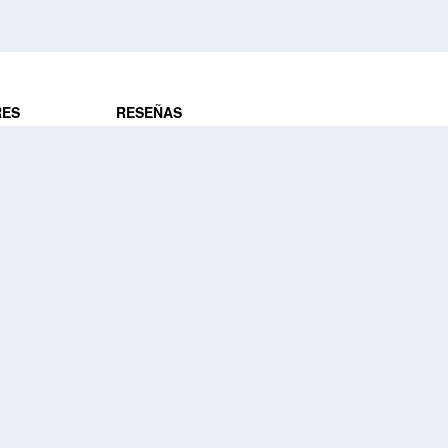
RES
RESEÑAS
ros
Opiniones de clientes
res
¿Es confiable?
Lo que dicen
DE VIAJES
Historias de viajeros
ros
NUESTRA EMPRESA
Nuestra promesa
Nuestra historia