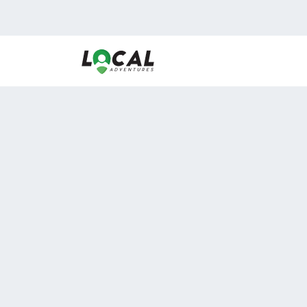
En LocalAdventures reunimos a los mejores expertos
de experiencias al aire libre para acercarlos con via
desean vivir momentos únicos.
Sobre Nosotros
Buen Fin Viajes
¿Por qué elegirnos?
Club Local
Blog
Viajes en pagos
ASOCIADOS A