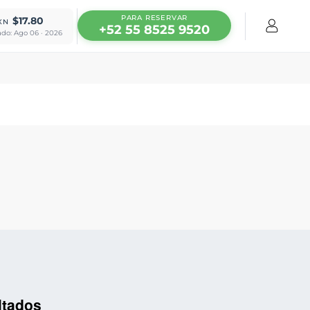
PARA RESERVAR
$17.80
XN
+52 55 8525 9520
ado: Ago 06 · 2026
ltados