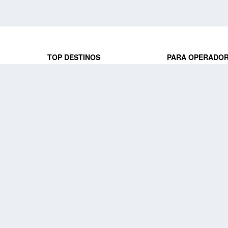
TOP DESTINOS
PARA OPERADO
 y locales
jeros que
Viajes a Europa
Trabaja con nosot
Viajes a Perú
Acceso a operado
Viajes a Egipto
PARA AGENCIAS 
Viajes a Canadá
Trabaja con nosot
Acceso a agencias