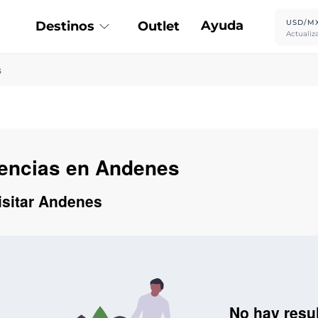
Ayuda
USD/M
Destinos
Outlet
Actualiz
s
iencias en Andenes
isitar Andenes
No hay resu