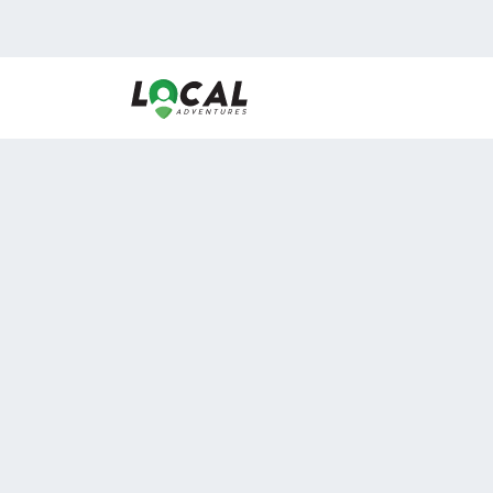
En LocalAdventures reunimos a los mejores expertos
de experiencias al aire libre para acercarlos con via
desean vivir momentos únicos.
Sobre Nosotros
Buen Fin Viajes
¿Por qué elegirnos?
Club Local
Blog
Viajes en pagos
ASOCIADOS A