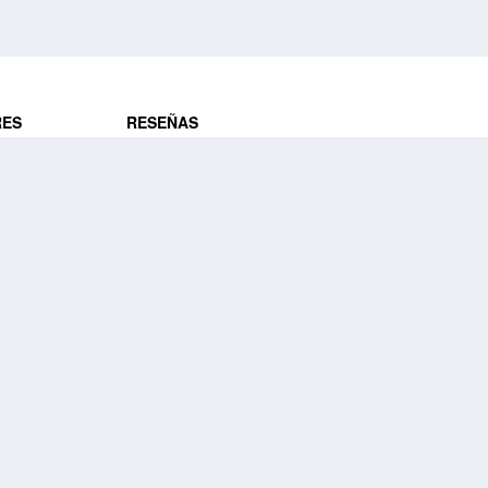
RES
RESEÑAS
ros
Opiniones de clientes
res
¿Es confiable?
Lo que dicen
DE VIAJES
Historias de viajeros
ros
NUESTRA EMPRESA
Nuestra promesa
Nuestra historia