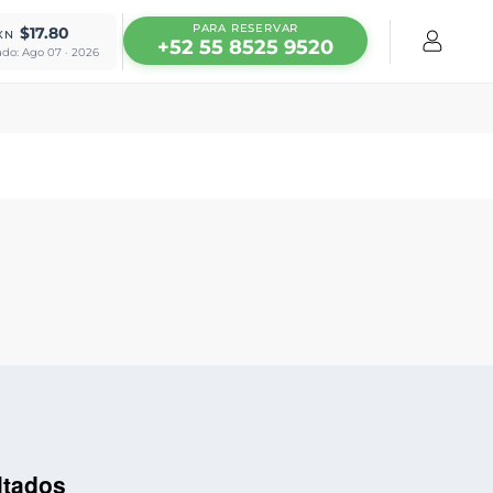
PARA RESERVAR
$17.80
XN
+52 55 8525 9520
ado: Ago 07 · 2026
ltados