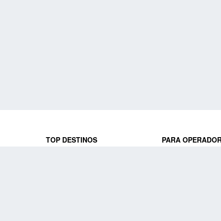
TOP DESTINOS
PARA OPERADO
 y locales
jeros que
Viajes a Europa
Trabaja con nosot
Viajes a Perú
Acceso a operado
Viajes a Egipto
PARA AGENCIAS 
Viajes a Canadá