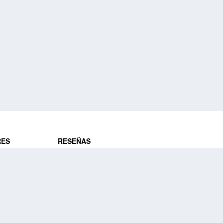
RES
RESEÑAS
ros
Opiniones de clientes
res
¿Es confiable?
Lo que dicen
DE VIAJES
Historias de viajeros