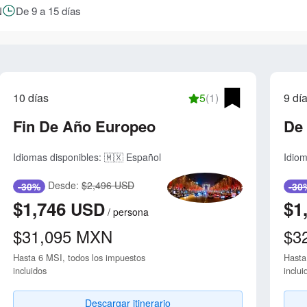
N
De 9 a 15 días
10 días
5
(1)
9 dí
Fin De Año Europeo
De
Idiomas disponibles:
🇲🇽 Español
Idiom
Desde:
$2,496 USD
-30%
-30
$1,746
$1
USD
/
persona
$31,095
MXN
$3
Hasta 6 MSI, todos los impuestos
Hasta
incluidos
inclui
Descargar itinerario