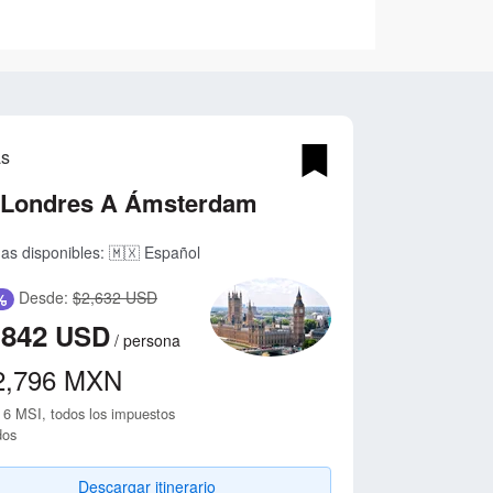
as
 Londres A Ámsterdam
as disponibles:
🇲🇽 Español
Desde:
$2,632 USD
%
,842
USD
/
persona
2,796
MXN
 6 MSI, todos los impuestos
dos
Descargar itinerario