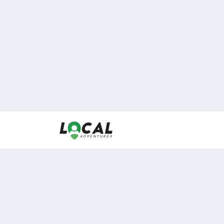
En LocalAdventures reunimos a los mejores expertos
de experiencias al aire libre para acercarlos con via
desean vivir momentos únicos.
Sobre Nosotros
Buen Fin Viajes
¿Por qué elegirnos?
Club Local