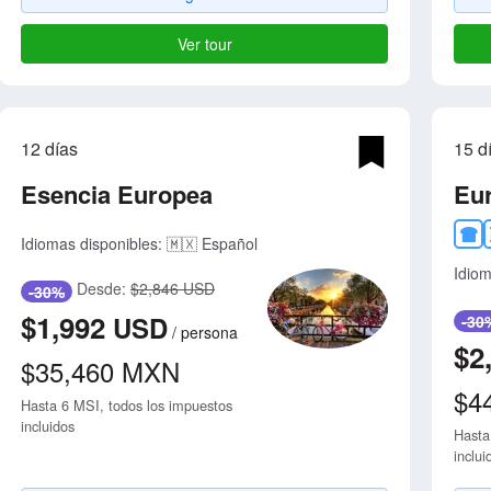
Ver tour
12 días
15 d
Esencia Europea
Eur
Idiomas disponibles:
🇲🇽 Español
Idiom
Desde:
$2,846 USD
-30%
$1,992
USD
-30
/
persona
$2
$35,460
MXN
$4
Hasta 6 MSI, todos los impuestos
incluidos
Hasta
inclui