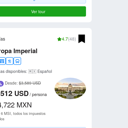
Ver tour
ías
4.7
(48)
opa Imperial
as disponibles:
🇲🇽 Español
Desde:
$3,589 USD
%
,512
USD
/
persona
4,722
MXN
 6 MSI, todos los impuestos
dos