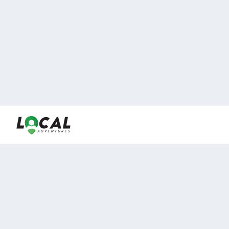
En LocalAdventures reunimos a los mejores expertos y
locales de experiencias al aire libre para acercarlos con
viajeros que desean vivir momentos únicos.
Sobre Nosotros
Buen Fin Viajes
¿Por qué elegirnos?
Club Local
Blog
Viajes en pagos