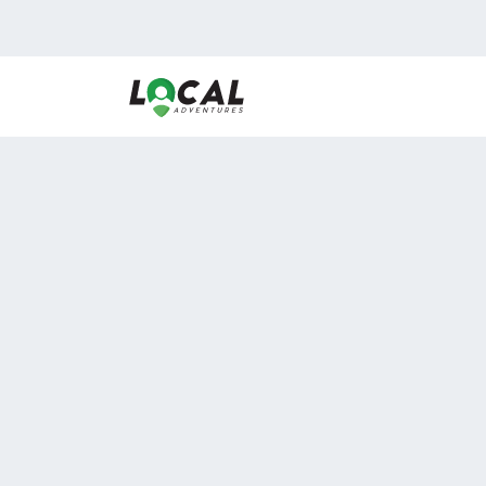
En LocalAdventures reunimos a los mejores expertos
de experiencias al aire libre para acercarlos con via
desean vivir momentos únicos.
Sobre Nosotros
Buen Fin Viajes
¿Por qué elegirnos?
Club Local
Blog
Viajes en pagos
ASOCIADOS A