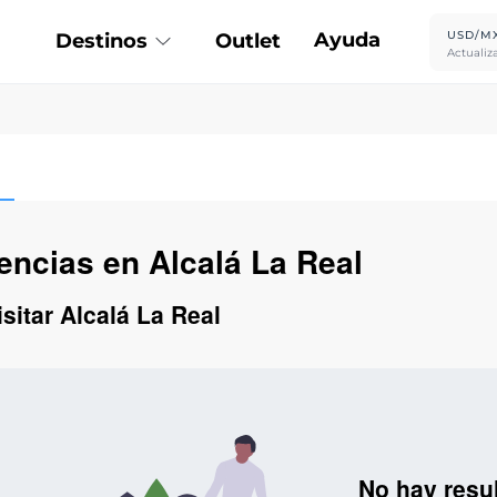
Ayuda
USD/M
Destinos
Outlet
Actualiz
encias en Alcalá La Real
sitar Alcalá La Real
No hay resu