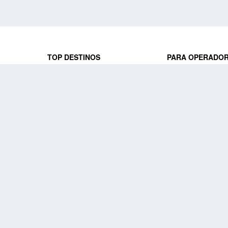
TOP DESTINOS
PARA OPERADO
 y locales
jeros que
Viajes a Europa
Trabaja con nosot
Viajes a Perú
Acceso a operado
Viajes a Egipto
PARA AGENCIAS 
Viajes a Canadá
Trabaja con nosot
Acceso a agencias