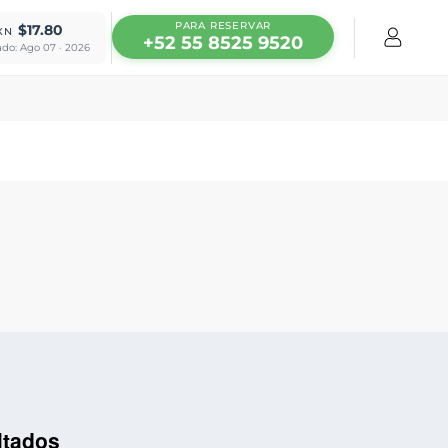
PARA RESERVAR
$17.80
XN
+52 55 8525 9520
ado: Ago 07 · 2026
ltados