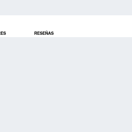
RES
RESEÑAS
ros
Opiniones de clientes
res
¿Es confiable?
Lo que dicen
DE VIAJES
Historias de viajeros
ros
NUESTRA EMPRESA
Nuestra promesa
Nuestra historia