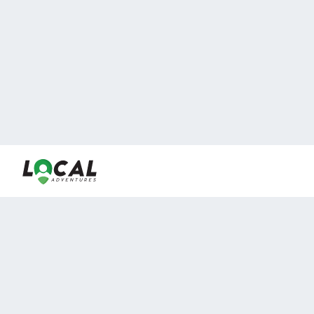
En LocalAdventures reunimos a los mejores expertos y
locales de experiencias al aire libre para acercarlos con
viajeros que desean vivir momentos únicos.
Sobre Nosotros
Buen Fin Viajes
¿Por qué elegirnos?
Club Local
Blog
Viajes en pagos