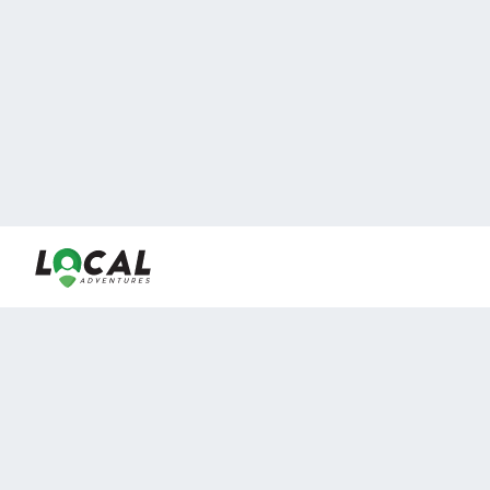
En LocalAdventures reunimos a los mejores expertos y
locales de experiencias al aire libre para acercarlos con
viajeros que desean vivir momentos únicos.
Sobre Nosotros
Buen Fin Viajes
¿Por qué elegirnos?
Club Local
Blog
Viajes en pagos