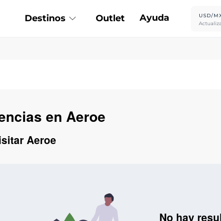
Ayuda
USD/M
Destinos
Outlet
Actualiz
iencias en Aeroe
isitar Aeroe
No hay resu