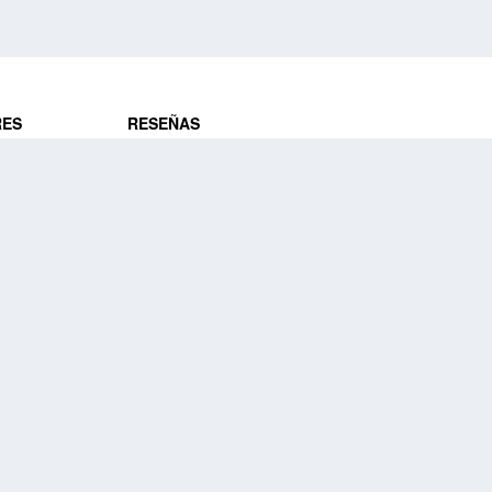
RES
RESEÑAS
ros
Opiniones de clientes
res
¿Es confiable?
Lo que dicen
DE VIAJES
Historias de viajeros
ros
NUESTRA EMPRESA
Nuestra promesa
Nuestra historia