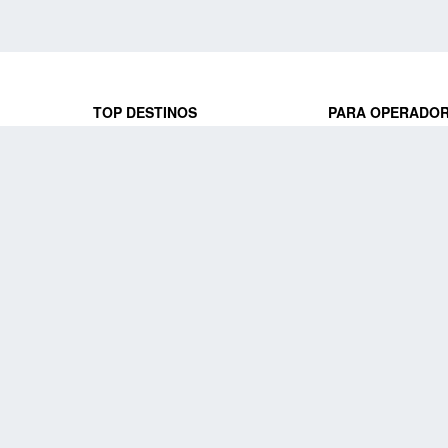
TOP DESTINOS
PARA OPERADO
 y locales
jeros que
Viajes a Europa
Trabaja con nosot
Viajes a Perú
Acceso a operado
Viajes a Egipto
PARA AGENCIAS 
Viajes a Canadá
Trabaja con nosot
Acceso a agencias