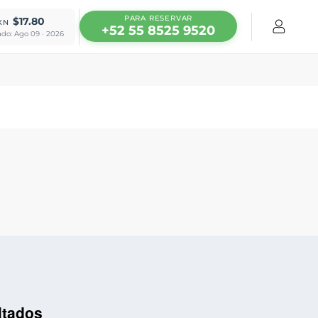
PARA RESERVAR
$17.80
XN
+52 55 8525 9520
ado: Ago 09 · 2026
ltados