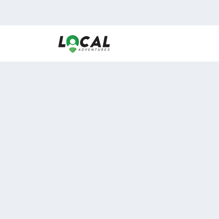
En LocalAdventures reunimos a los mejores expertos
de experiencias al aire libre para acercarlos con via
desean vivir momentos únicos.
Sobre Nosotros
Buen Fin Viajes
¿Por qué elegirnos?
Club Local
Blog
Viajes en pagos
ASOCIADOS A