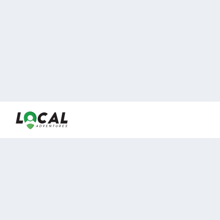
En LocalAdventures reunimos a los mejores expertos y
locales de experiencias al aire libre para acercarlos con
viajeros que desean vivir momentos únicos.
Sobre Nosotros
Buen Fin Viajes
¿Por qué elegirnos?
Club Local
Blog
Viajes en pagos