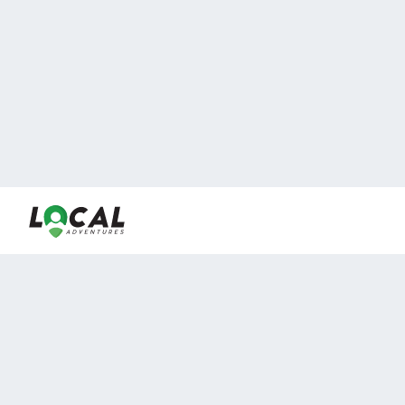
En LocalAdventures reunimos a los mejores expertos y
locales de experiencias al aire libre para acercarlos con
viajeros que desean vivir momentos únicos.
Sobre Nosotros
Buen Fin Viajes
¿Por qué elegirnos?
Club Local
Blog
Viajes en pagos