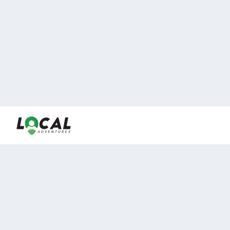
En LocalAdventures reunimos a los mejores expertos y
locales de experiencias al aire libre para acercarlos con
viajeros que desean vivir momentos únicos.
Sobre Nosotros
Buen Fin Viajes
¿Por qué elegirnos?
Club Local
Blog
Viajes en pagos