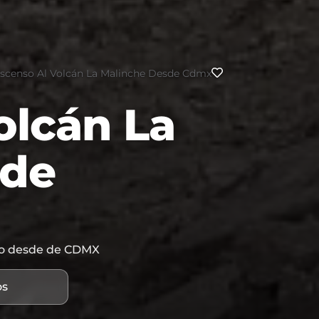
scenso Al Volcán La Malinche Desde Cdmx
olcán La
sde
co desde de CDMX
os