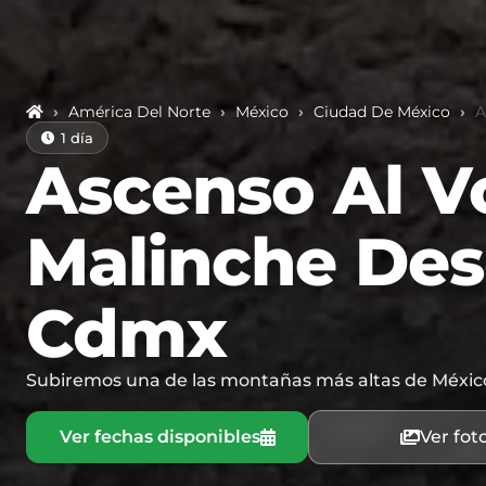
›
América Del Norte
›
México
›
Ciudad De México
›
A
1 día
Ascenso Al V
Malinche De
Cdmx
Subiremos una de las montañas más altas de Méxi
Ver fechas disponibles
Ver fot