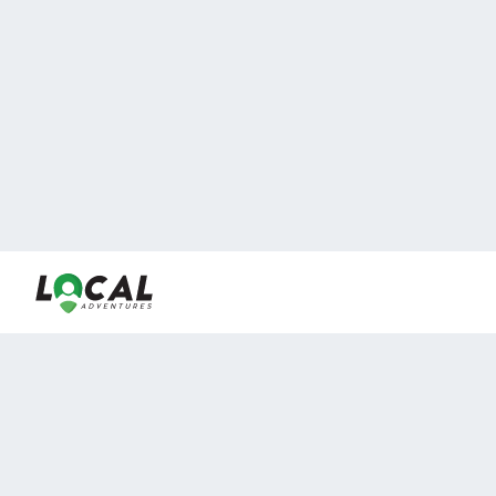
En LocalAdventures reunimos a los mejores expertos y
locales de experiencias al aire libre para acercarlos con
viajeros que desean vivir momentos únicos.
Sobre Nosotros
Buen Fin Viajes
¿Por qué elegirnos?
Club Local