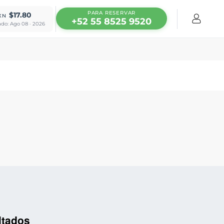
PARA RESERVAR
$17.80
XN
+52 55 8525 9520
ado: Ago 08 · 2026
ltados