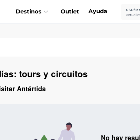
Ayuda
USD/M
Destinos
Outlet
Actualiz
ías: tours y circuitos
sitar Antártida
No hay resu