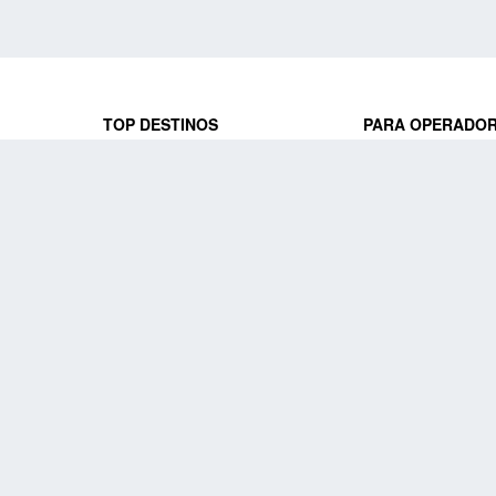
TOP DESTINOS
PARA OPERADO
 y locales
jeros que
Viajes a Europa
Trabaja con nosot
Viajes a Perú
Acceso a operado
Viajes a Egipto
PARA AGENCIAS 
Viajes a Canadá
Trabaja con nosot
Acceso a agencias