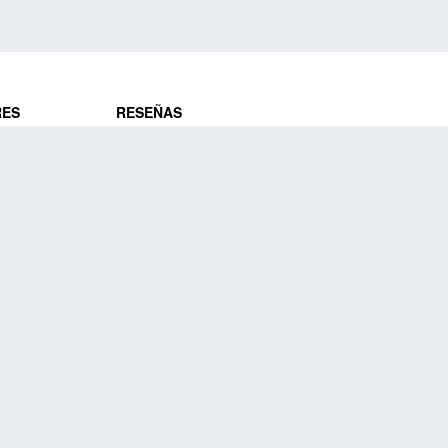
RES
RESEÑAS
ros
Opiniones de clientes
res
¿Es confiable?
Lo que dicen
DE VIAJES
Historias de viajeros
ros
NUESTRA EMPRESA
Nuestra promesa
Nuestra historia